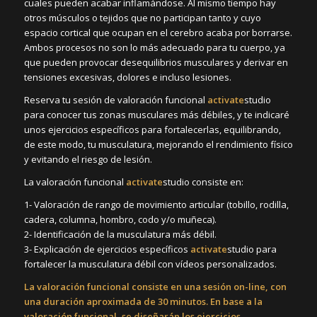
cuales pueden acabar inflamándose. Al mismo tiempo hay
otros músculos o tejidos que no participan tanto y cuyo
espacio cortical que ocupan en el cerebro acaba por borrarse.
Ambos procesos no son lo más adecuado para tu cuerpo, ya
que pueden provocar desequilibrios musculares y derivar en
tensiones excesivas, dolores e incluso lesiones.
Reserva tu sesión de valoración funcional
activate
studio
para conocer tus zonas musculares más débiles, y te indicaré
unos ejercicios específicos para fortalecerlas, equilibrando,
de este modo, tu musculatura, mejorando el rendimiento físico
y evitando el riesgo de lesión.
La valoración funcional
activate
studio consiste en:
1- Valoración de rango de movimiento articular (tobillo, rodilla,
cadera, columna, hombro, codo y/o muñeca).
2- Identificación de la musculatura más débil.
3- Explicación de ejercicios específicos
activate
studio para
fortalecer la musculatura débil con vídeos personalizados.
La valoración funcional consiste en una sesión on-line, con
una duración aproximada de 30 minutos. En base a la
valoración funcional, se diseñarán los ejercicios