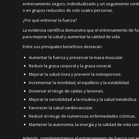
entrenamiento seguro, individualizado y un seguimiento con
o en grupos reducidos de solo cuatro personas.
¿Por qué entrenar la fuerza?
La evidencia científica demuestra que el entrenamiento de f
para mejorar la salud y aumentar la calidad de vida.
Entre sus principales beneficios destacan:
Aumentar la fuerza y preservar la masa muscular.
Reducir la grasa corporal y la grasa visceral.
Mejorar la salud ósea y prevenir la osteoporosis.
Incrementar la movilidad, el equilibrio y la estabilidad.
Disminuir el riesgo de caídas y lesiones.
Mejorar la sensibilidad a la insulina y la salud metabólica.
Favorecer la salud cardiovascular.
Reducir el riesgo de numerosas enfermedades crónicas.
Mantener la autonomía, la energía y la calidad de vida con
Además, complementamos el entrenamiento de fuerza con ejer